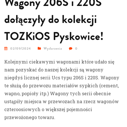
Wagony 206S i 220S
dołączyły do kolekcji
TOZKiOS Pyskowice!
02/09/2024
Wydarzenia
0
Kolejnymi ciekawymi wagonami które udało się
nam pozyskać do naszej kolekcji są wagony
niegdyś licznej serii Ucs typu 206S i 220S. Wagony
te służą do przewozu materiałów sypkich (cement,
wapno, popioły itp.) Wagony tych serii obecnie
ustąpiły miejsca w przewozach na rzecz wagonów
czteroosiowych o większej pojemności
przewożonego towaru.