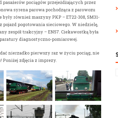
d pasażerów pociągów przejeżdżających przez
tonowa syrena parowa pochodząca z parowozu
e były również maszyny PKP – ET22-308, SM31-
az pojazd pogotowania sieciowego. W niedzielę,
ny zespół trakcyjny – EN57. Ciekawostką była
aparatury diagnostyczno-pomiarowej.
ądać nierzadko pierwszy raz w życiu pociąg, nie
Poniżej zdjęcia z imprezy.