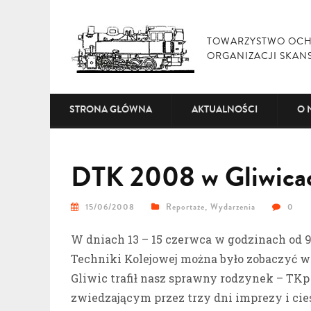
TOWARZYSTWO OCH
ORGANIZACJI SKAN
STRONA GŁÓWNA
AKTUALNOŚCI
O 
DTK 2008 w Gliwica
15/06/2008
Reportaże
,
Wydarzenia
0
W dniach 13 – 15 czerwca w godzinach od 9
Techniki Kolejowej można było zobaczyć wi
Gliwic trafił nasz sprawny rodzynek – TKp
zwiedzającym przez trzy dni imprezy i cie