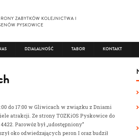
RONY ZABYTKÓW KOLEJNICTWA I
SENÓW PYSKOWICE
NAS
DZIAŁALNOŚĆ
TABOR
KONTAKT
ch
:00 do 17:00 w Gliwicach w związku z Dniami
ele atrakcji. Ze strony TOZKiOS Pyskowice do
 4422. Parowóz był „udostępniony”
szył oko odwiedzających peron I oraz budził