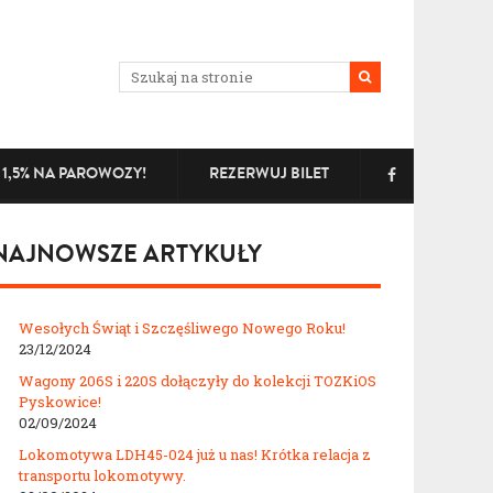
1,5% NA PAROWOZY!
REZERWUJ BILET
NAJNOWSZE ARTYKUŁY
Wesołych Świąt i Szczęśliwego Nowego Roku!
23/12/2024
Wagony 206S i 220S dołączyły do kolekcji TOZKiOS
Pyskowice!
02/09/2024
Lokomotywa LDH45-024 już u nas! Krótka relacja z
transportu lokomotywy.