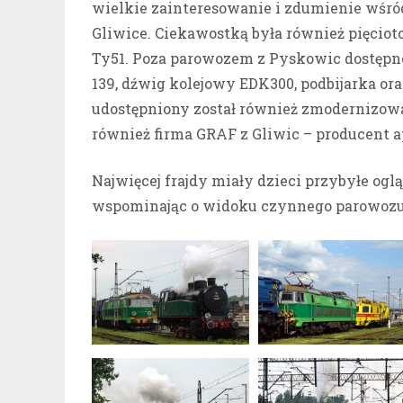
wielkie zainteresowanie i zdumienie wśró
Gliwice. Ciekawostką była również pięcio
Ty51. Poza parowozem z Pyskowic dostępn
139, dźwig kolejowy EDK300, podbijarka or
udostępniony został również zmodernizowa
również firma GRAF z Gliwic – producent 
Najwięcej frajdy miały dzieci przybyłe ogl
wspominając o widoku czynnego parowozu! 