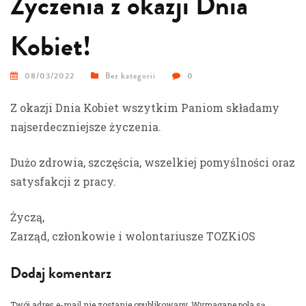
Życzenia z okazji Dnia
Kobiet!
08/03/2022
Bez kategorii
0
Z okazji Dnia Kobiet wszytkim Paniom składamy
najserdeczniejsze życzenia.
Dużo zdrowia, szczęścia, wszelkiej pomyślności oraz
satysfakcji z pracy.
Życzą,
Zarząd, członkowie i wolontariusze TOZKiOS
Dodaj komentarz
Twój adres e-mail nie zostanie opublikowany.
Wymagane pola są